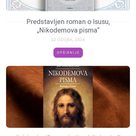
Predstavljen roman o Isusu,
„Nikodemova pisma“
22 OŽUJKA, 2024
OPŠIRNIJE