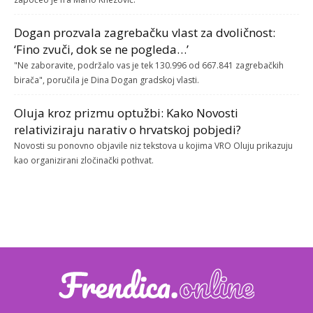
Dogan prozvala zagrebačku vlast za dvoličnost:
‘Fino zvuči, dok se ne pogleda…’
"Ne zaboravite, podržalo vas je tek 130.996 od 667.841 zagrebačkih
birača", poručila je Dina Dogan gradskoj vlasti.
Oluja kroz prizmu optužbi: Kako Novosti
relativiziraju narativ o hrvatskoj pobjedi?
Novosti su ponovno objavile niz tekstova u kojima VRO Oluju prikazuju
kao organizirani zločinački pothvat.