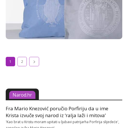
1
2
Narod.hr
Fra Mario Knezović poručio Porfiriju da u ime
Krista izvuče svoj narod iz ‘ralja laži i mitova’
'Kao brat u Kristu moram upitati u ljubavi patrijarha Porfirija slijedeće',
započeo je fra Mario Knezović.