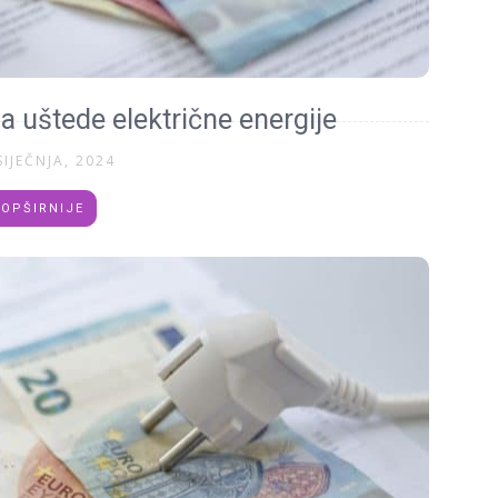
a uštede električne energije
SIJEČNJA, 2024
OPŠIRNIJE