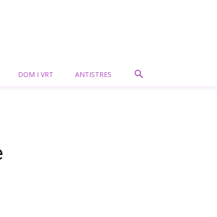
DOM I VRT
ANTISTRES
e