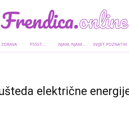
 ZDRAVA
PSSST…
NJAM, NJAM…
SVIJET POZNATIH
Frendica.online
ušteda električne energij