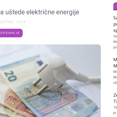
a uštede električne energije
S
IJEČNJA, 2026
p
s
OPŠIRNIJE
Sa
Me
po
M
M
Mi
Mi
ob
Z
T
'G
je