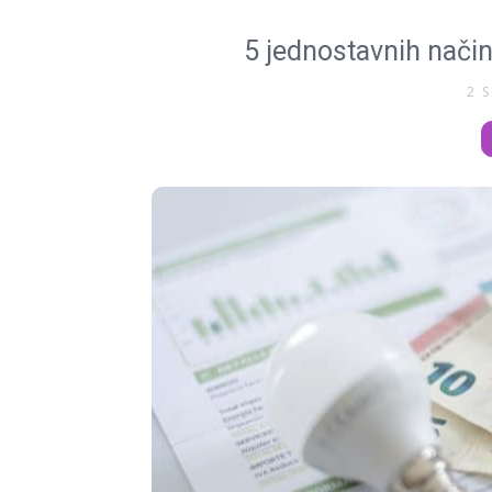
5 jednostavnih način
2 S