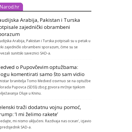
Narod.hr
audijska Arabija, Pakistan i Turska
otpisale zajednički obrambeni
porazum
udijska Arabija, Pakistan i Turska potpisali su u petak u
ki zajednički obrambeni sporazum, čime su se
vezali sunitski saveznici SAD-a.
edved o Pupovčevim optužbama:
ogu komentirati samo što sam vidio
nistar branitelja Tomo Medved osvrnuo se na optužbe
lorada Pupovca (SDSS) zbog govora mržnje tijekom
ilježavanja Oluje u Kninu.
elenski traži dodatnu vojnu pomoć,
rump: ‘I mi želimo rakete’
ledajte, mi nismo uključeni. Razdvaja nas ocean', izjavio
 predsjednik SAD-a.