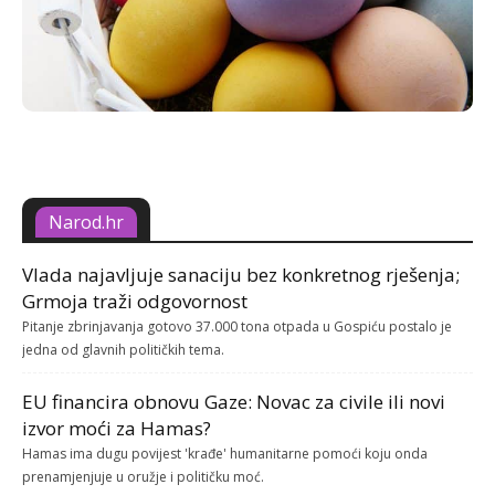
Narod.hr
Vlada najavljuje sanaciju bez konkretnog rješenja;
Grmoja traži odgovornost
Pitanje zbrinjavanja gotovo 37.000 tona otpada u Gospiću postalo je
jedna od glavnih političkih tema.
EU financira obnovu Gaze: Novac za civile ili novi
izvor moći za Hamas?
Hamas ima dugu povijest 'krađe' humanitarne pomoći koju onda
prenamjenjuje u oružje i političku moć.