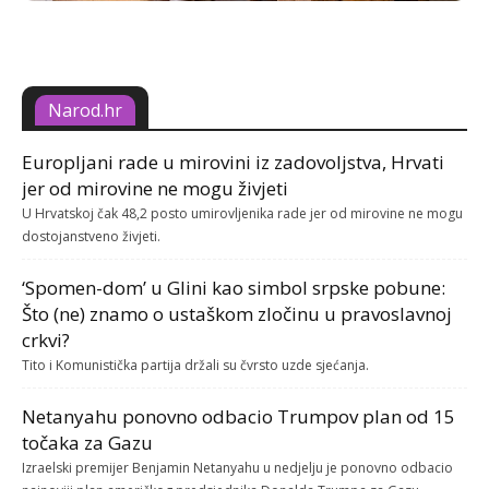
Narod.hr
Europljani rade u mirovini iz zadovoljstva, Hrvati
jer od mirovine ne mogu živjeti
U Hrvatskoj čak 48,2 posto umirovljenika rade jer od mirovine ne mogu
dostojanstveno živjeti.
‘Spomen-dom’ u Glini kao simbol srpske pobune:
Što (ne) znamo o ustaškom zločinu u pravoslavnoj
crkvi?
Tito i Komunistička partija držali su čvrsto uzde sjećanja.
Netanyahu ponovno odbacio Trumpov plan od 15
točaka za Gazu
Izraelski premijer Benjamin Netanyahu u nedjelju je ponovno odbacio