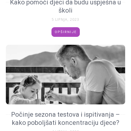
Kako pomoći djeci da budu uspješna u
školi
5 LIPNJA, 2023
OPŠIRNIJE
Počinje sezona testova i ispitivanja –
kako poboljšati koncentraciju djece?