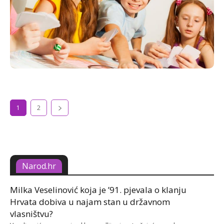
1
2
Narod.hr
Milka Veselinović koja je ’91. pjevala o klanju
Hrvata dobiva u najam stan u državnom
vlasništvu?