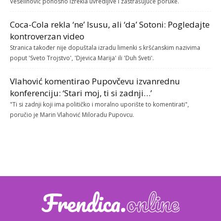
Veselinović ponosno izrekla uvredljive i zastrašujuće poruke.
Coca-Cola rekla ‘ne’ Isusu, ali ‘da’ Sotoni: Pogledajte
kontroverzan video
Stranica također nije dopuštala izradu limenki s kršćanskim nazivima
poput 'Sveto Trojstvo', 'Djevica Marija' ili 'Duh Sveti'.
Vlahović komentirao Pupovčevu izvanrednu
konferenciju: ‘Stari moj, ti si zadnji…’
"Ti si zadnji koji ima političko i moralno uporište to komentirati",
poručio je Marin Vlahović Miloradu Pupovcu.