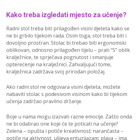
Kako treba izgledati mjesto za učenje?
Radni stol treba biti prilagođen visini djeteta kako se
ne bi grbilo tijekom rada. Osim toga, stol treba biti i
dovoljno prostran. Stolac bi trebao biti ergonomski
oblikovan, odnosno prilagođen tijelu – prati “S” oblik
kralježnice, te sprječava pognutost i smanjuje
opterećenje na kralježnici. Zahvaljujući tome,
kralježnica zadržava svoj prirodan položaj.
Ako radni stol ne odgovara visini djeteta, možete
nabaviti stolac s podesivom visinom kako bi tijekom
učenja zadržao pravilno držanje.
Boje u nama mogu izazvati razne emocije. Zašto onda
ne bi odabrao one koje će te poticati na učenje?
Zelena – opušta i potiče kreativnost; narančasta –
potiče na aktivnost, ulijeva entuzijazam; plava – ima