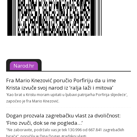
Narod.hr
Fra Mario Knezović poručio Porfiriju da u ime
Krista izvuče svoj narod iz ‘ralja laži i mitova’
'Kao brat u Kristu moram upitati u ljubavi patrijarha Porfirija slijedeće',
započeo je fra Mario Knezović.
Dogan prozvala zagrebačku vlast za dvoličnost:
‘Fino zvuči, dok se ne pogleda…’
"Ne zaboravite, podržalo vas je tek 130.996 od 667.841 zagrebačkih
birača", poručila je Dina Dogan gradskoj vlasti.