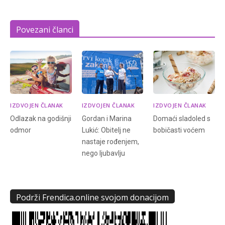
Povezani članci
IZDVOJEN ČLANAK
IZDVOJEN ČLANAK
IZDVOJEN ČLANAK
Odlazak na godišnji
Gordan i Marina
Domaći sladoled s
odmor
Lukić: Obitelj ne
bobičasti voćem
nastaje rođenjem,
nego ljubavlju
Podrži Frendica.online svojom donacijom