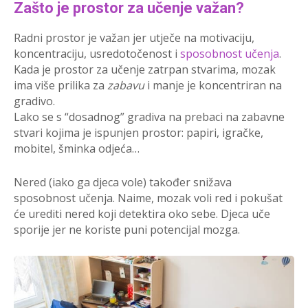
Zašto je prostor za učenje važan?
Radni prostor je važan jer utječe na motivaciju,
koncentraciju, usredotočenost i
sposobnost učenja
.
Kada je prostor za učenje zatrpan stvarima, mozak
ima više prilika za
zabavu
i manje je koncentriran na
gradivo.
Lako se s “dosadnog” gradiva na prebaci na zabavne
stvari kojima je ispunjen prostor: papiri, igračke,
mobitel, šminka odjeća…
Nered (iako ga djeca vole) također snižava
sposobnost učenja. Naime, mozak voli red i pokušat
će urediti nered koji detektira oko sebe. Djeca uče
sporije jer ne koriste puni potencijal mozga.