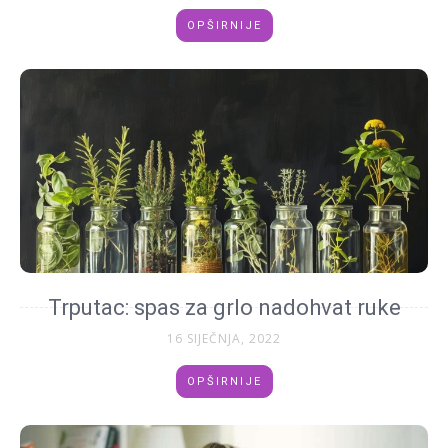
OPŠIRNIJE
Trputac: spas za grlo nadohvat ruke
16 SIJEČNJA, 2022
OPŠIRNIJE