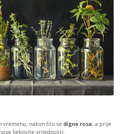
m vremenu, nakon što se
digne rosa
, a prije
hove ljekovite vrijednosti.