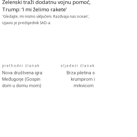
Zelenski traži dodatnu vojnu pomoć,
Trump: ‘I mi želimo rakete’
'Gledajte, mi nismo uključeni. Razdvaja nas ocean',
izjavio je predsjednik SAD-a.
prethodni članak
sljedeći članak
Nova društvena igra:
Brza piletina s
Međugorje (Gospin
krumpirom i
dom u domu mom)
mrkvicom