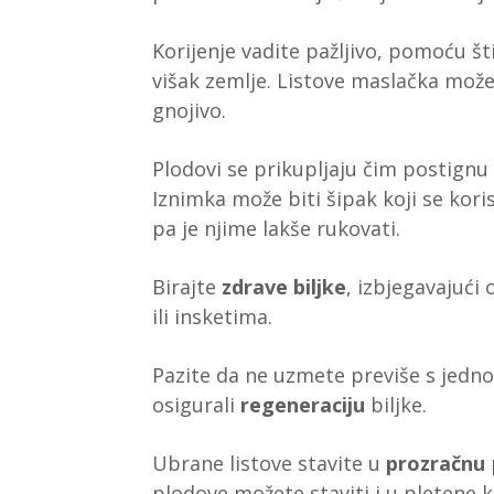
Korijenje vadite pažljivo, pomoću št
višak zemlje. Listove maslačka možet
gnojivo.
Plodovi se prikupljaju čim postignu
Iznimka može biti šipak koji se kor
pa je njime lakše rukovati.
Birajte
zdrave biljke
, izbjegavajući
ili insketima.
Pazite da ne uzmete previše s jedn
osigurali
regeneraciju
biljke.
Ubrane listove stavite u
prozračnu
plodove možete staviti i u pletene k