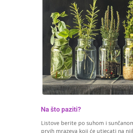
Na što paziti?
Listove berite po suhom i sunčano
prvih mrazeva koji će utjecati na nji