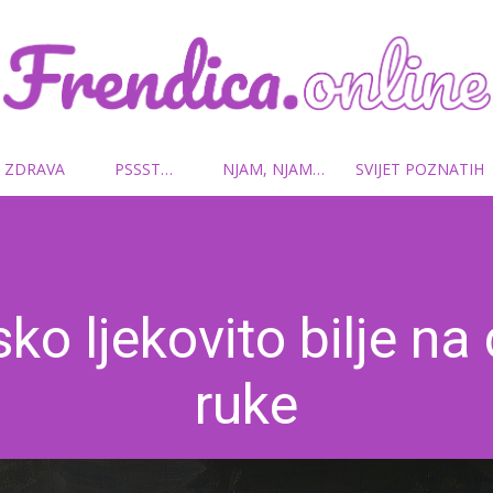
 ZDRAVA
PSSST…
NJAM, NJAM…
SVIJET POZNATIH
Frendica.online
ko ljekovito bilje na
ruke