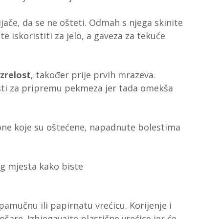
ijače, da se ne ošteti. Odmah s njega skinite
e iskoristiti za jelo, a gaveza za tekuće
zrelost
, također prije prvih mrazeva.
isti za pripremu pekmeza jer tada omekša
 one koje su oštećene, napadnute bolestima
og mjesta kako biste
pamučnu ili papirnatu vrećicu. Korijenje i
ošare. Izbjegavajte plastične vrećice jer će