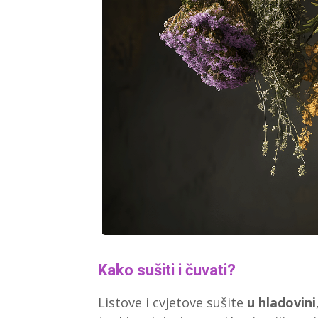
Kako sušiti i čuvati?
Listove i cvjetove sušite
u hladovini