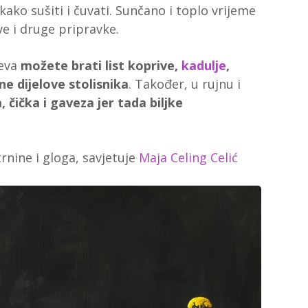
kako sušiti i čuvati. Sunčano i toplo vrijeme
eve i druge pripravke.
zeva
možete brati list koprive,
kadulje
,
e dijelove stolisnika
. Također, u rujnu i
 čička i gaveza jer tada biljke
trnine i gloga, savjetuje
Maja Celing Celić