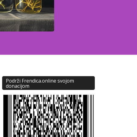
Podrži Frendica.online svojom
donacijom