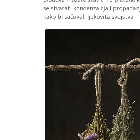
se stvarati kondenzaicja i propadan
kako bi sačuvali ljekovita svojstva.