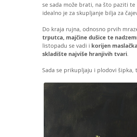
se sada može brati, na što paziti te 
idealno je za skupljanje bilja za čaj
Do kraja rujna, odnosno prvih mra
trputca, majčine dušice te nadzemn
listopadu se vadi i
korijen maslačka,
skladište najviše hranjivih tvari
.
Sada se prikupljaju i plodovi šipka, 