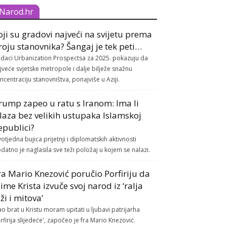
Narod.hr
oji su gradovi najveći na svijetu prema
roju stanovnika? Šangaj je tek peti…
daci Urbanization Prospectsa za 2025. pokazuju da
jveće svjetske metropole i dalje bilježe snažnu
ncentraciju stanovništva, ponajviše u Aziji.
rump zapeo u ratu s Iranom: Ima li
zlaza bez velikih ustupaka Islamskoj
epublici?
otjedna bujica prijetnji i diplomatskih aktivnosti
datno je naglasila sve teži položaj u kojem se nalazi.
ra Mario Knezović poručio Porfiriju da
 ime Krista izvuče svoj narod iz ‘ralja
aži i mitova’
ao brat u Kristu moram upitati u ljubavi patrijarha
rfirija slijedeće', započeo je fra Mario Knezović.