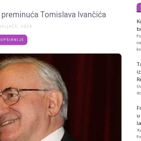
a preminuća Tomislava Ivančića
K
VELJAČE, 2024
b
Po
OPŠIRNIJE
na
ko
T
i
R
Ov
do
F
u
l
'K
Po