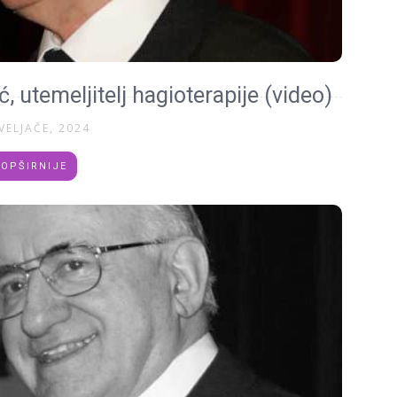
 utemeljitelj hagioterapije (video)
VELJAČE, 2024
OPŠIRNIJE