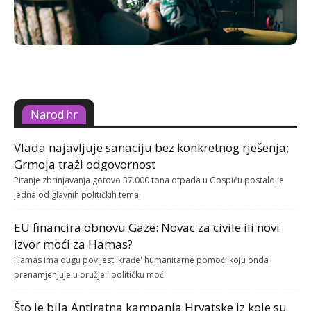
Narod.hr
Vlada najavljuje sanaciju bez konkretnog rješenja;
Grmoja traži odgovornost
Pitanje zbrinjavanja gotovo 37.000 tona otpada u Gospiću postalo je
jedna od glavnih političkih tema.
EU financira obnovu Gaze: Novac za civile ili novi
izvor moći za Hamas?
Hamas ima dugu povijest 'krađe' humanitarne pomoći koju onda
prenamjenjuje u oružje i političku moć.
Što je bila Antiratna kampanja Hrvatske iz koje su