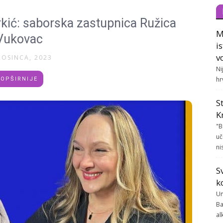
kić: saborska zastupnica Ružica
M
Vukovac
i
v
ROSINCA, 2023
Ni
hr
OPŠIRNIJE
S
K
"B
uč
ni
S
k
Un
Ba
al