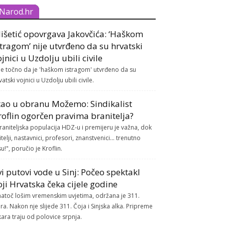
Narod.hr
išetić opovrgava Jakovčića: ‘Haškom
stragom’ nije utvrđeno da su hrvatski
ojnici u Uzdolju ubili civile
je točno da je 'haškom istragom' utvrđeno da su
vatski vojnici u Uzdolju ubili civile.
tao u obranu Možemo: Sindikalist
roflin ogorčen pravima branitelja?
raniteljska populacija HDZ-u i premijeru je važna, dok
itelji, nastavnici, profesori, znanstvenici... trenutno
su!", poručio je Kroflin.
vi putovi vode u Sinj: Počeo spektakl
oji Hrvatska čeka cijele godine
atoč lošim vremenskim uvjetima, održana je 311.
ra. Nakon nje slijede 311. Čoja i Sinjska alka. Pripreme
kara traju od polovice srpnja.