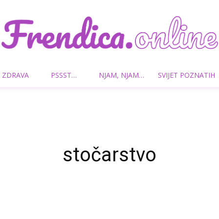
 ZDRAVA
PSSST…
NJAM, NJAM…
SVIJET POZNATIH
Frendica.online
stočarstvo