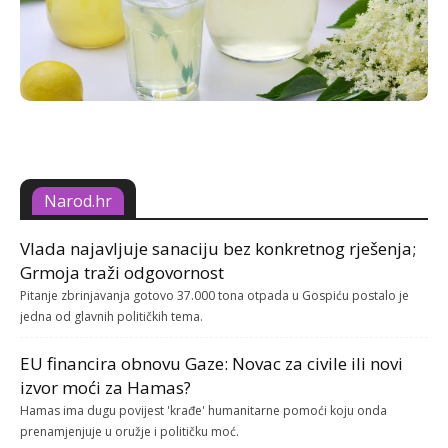
Narod.hr
Vlada najavljuje sanaciju bez konkretnog rješenja;
Grmoja traži odgovornost
Pitanje zbrinjavanja gotovo 37.000 tona otpada u Gospiću postalo je
jedna od glavnih političkih tema.
EU financira obnovu Gaze: Novac za civile ili novi
izvor moći za Hamas?
Hamas ima dugu povijest 'krađe' humanitarne pomoći koju onda
prenamjenjuje u oružje i političku moć.