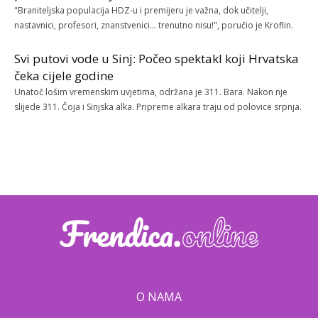
"Braniteljska populacija HDZ-u i premijeru je važna, dok učitelji,
nastavnici, profesori, znanstvenici... trenutno nisu!", poručio je Kroflin.
Svi putovi vode u Sinj: Počeo spektakl koji Hrvatska
čeka cijele godine
Unatoč lošim vremenskim uvjetima, održana je 311. Bara. Nakon nje
slijede 311. Čoja i Sinjska alka. Pripreme alkara traju od polovice srpnja.
O NAMA