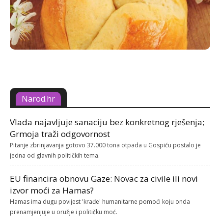
Narod.hr
Vlada najavljuje sanaciju bez konkretnog rješenja;
Grmoja traži odgovornost
Pitanje zbrinjavanja gotovo 37.000 tona otpada u Gospiću postalo je
jedna od glavnih političkih tema.
EU financira obnovu Gaze: Novac za civile ili novi
izvor moći za Hamas?
Hamas ima dugu povijest 'krađe' humanitarne pomoći koju onda
prenamjenjuje u oružje i političku moć.