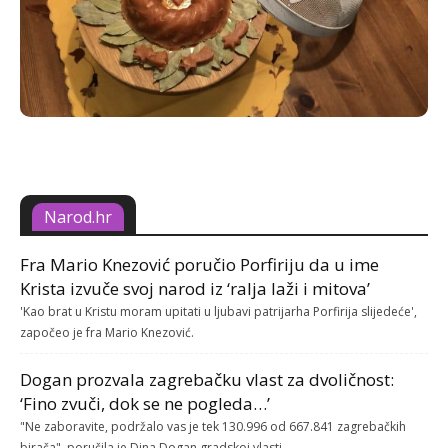
Narod.hr
Fra Mario Knezović poručio Porfiriju da u ime
Krista izvuče svoj narod iz ‘ralja laži i mitova’
'Kao brat u Kristu moram upitati u ljubavi patrijarha Porfirija slijedeće',
započeo je fra Mario Knezović.
Dogan prozvala zagrebačku vlast za dvoličnost:
‘Fino zvuči, dok se ne pogleda…’
"Ne zaboravite, podržalo vas je tek 130.996 od 667.841 zagrebačkih
birača", poručila je Dina Dogan gradskoj vlasti.