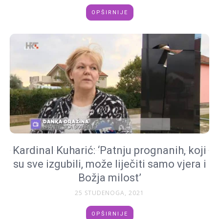
OPŠIRNIJE
Kardinal Kuharić: ‘Patnju prognanih, koji
su sve izgubili, može liječiti samo vjera i
Božja milost’
25 STUDENOGA, 2021
OPŠIRNIJE