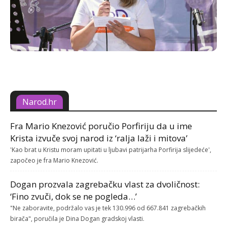
Narod.hr
Fra Mario Knezović poručio Porfiriju da u ime
Krista izvuče svoj narod iz ‘ralja laži i mitova’
'Kao brat u Kristu moram upitati u ljubavi patrijarha Porfirija slijedeće',
započeo je fra Mario Knezović.
Dogan prozvala zagrebačku vlast za dvoličnost:
‘Fino zvuči, dok se ne pogleda…’
"Ne zaboravite, podržalo vas je tek 130.996 od 667.841 zagrebačkih
birača", poručila je Dina Dogan gradskoj vlasti.