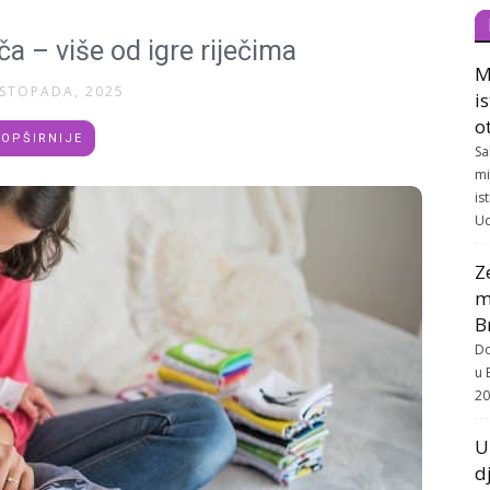
ča – više od igre riječima
M
ISTOPADA, 2025
i
o
OPŠIRNIJE
Sa
mi
is
Ud
Z
m
B
Do
u 
20
U
d