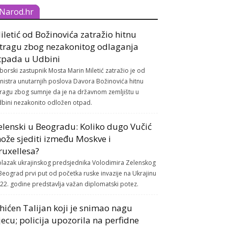
Narod.hr
iletić od Božinovića zatražio hitnu
stragu zbog nezakonitog odlaganja
tpada u Udbini
borski zastupnik Mosta Marin Miletić zatražio je od
nistra unutarnjih poslova Davora Božinovića hitnu
tragu zbog sumnje da je na državnom zemljištu u
bini nezakonito odložen otpad.
elenski u Beogradu: Koliko dugo Vučić
ože sjediti između Moskve i
ruxellesa?
lazak ukrajinskog predsjednika Volodimira Zelenskog
Beograd prvi put od početka ruske invazije na Ukrajinu
22. godine predstavlja važan diplomatski potez.
hićen Talijan koji je snimao nagu
jecu; policija upozorila na perfidne