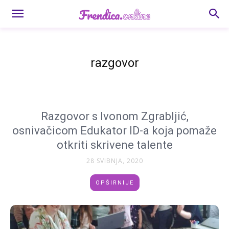
razgovor
Razgovor s Ivonom Zgrabljić,
osnivačicom Edukator ID-a koja pomaže
otkriti skrivene talente
28 SVIBNJA, 2020
OPŠIRNIJE