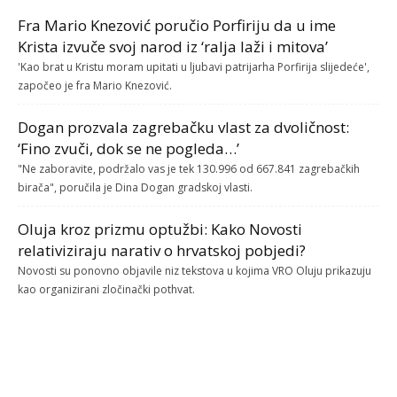
Fra Mario Knezović poručio Porfiriju da u ime
Krista izvuče svoj narod iz ‘ralja laži i mitova’
'Kao brat u Kristu moram upitati u ljubavi patrijarha Porfirija slijedeće',
započeo je fra Mario Knezović.
Dogan prozvala zagrebačku vlast za dvoličnost:
‘Fino zvuči, dok se ne pogleda…’
"Ne zaboravite, podržalo vas je tek 130.996 od 667.841 zagrebačkih
birača", poručila je Dina Dogan gradskoj vlasti.
Oluja kroz prizmu optužbi: Kako Novosti
relativiziraju narativ o hrvatskoj pobjedi?
Novosti su ponovno objavile niz tekstova u kojima VRO Oluju prikazuju
kao organizirani zločinački pothvat.