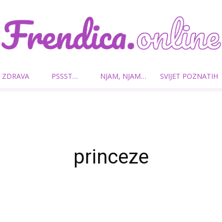
 ZDRAVA
PSSST…
NJAM, NJAM…
SVIJET POZNATIH
Frendica.online
princeze