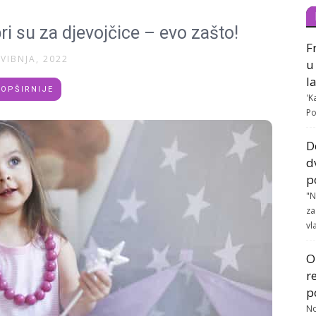
i su za djevojčice – evo zašto!
F
SVIBNJA, 2022
u
l
OPŠIRNIJE
'K
Po
D
d
p
"N
za
vla
O
r
p
No