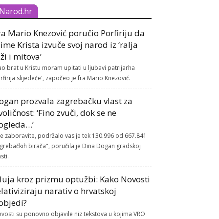
Narod.hr
ra Mario Knezović poručio Porfiriju da
 ime Krista izvuče svoj narod iz ‘ralja
aži i mitova’
ao brat u Kristu moram upitati u ljubavi patrijarha
rfirija slijedeće', započeo je fra Mario Knezović.
ogan prozvala zagrebačku vlast za
voličnost: ‘Fino zvuči, dok se ne
ogleda…’
e zaboravite, podržalo vas je tek 130.996 od 667.841
grebačkih birača", poručila je Dina Dogan gradskoj
sti.
luja kroz prizmu optužbi: Kako Novosti
elativiziraju narativ o hrvatskoj
objedi?
vosti su ponovno objavile niz tekstova u kojima VRO