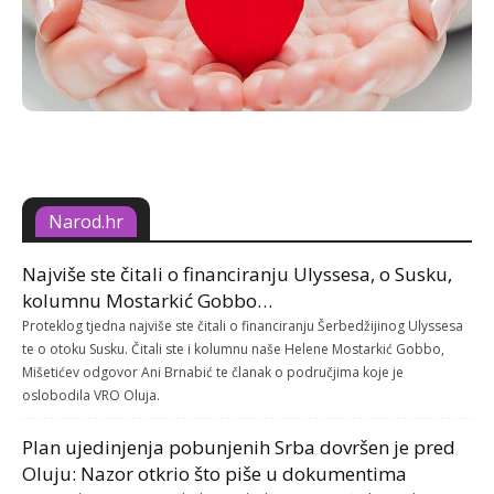
Narod.hr
Najviše ste čitali o financiranju Ulyssesa, o Susku,
kolumnu Mostarkić Gobbo…
Proteklog tjedna najviše ste čitali o financiranju Šerbedžijinog Ulyssesa
te o otoku Susku. Čitali ste i kolumnu naše Helene Mostarkić Gobbo,
Mišetićev odgovor Ani Brnabić te članak o područjima koje je
oslobodila VRO Oluja.
Plan ujedinjenja pobunjenih Srba dovršen je pred
Oluju: Nazor otkrio što piše u dokumentima