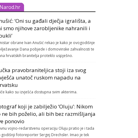
Narod.hr
nušić: ‘Oni su gađali dječja igrališta, a
i smo njihove zarobljenike nahranili i
bukli’
nistar obrane Ivan Anušić rekao je kako je ovogodišnje
ilježavanje Dana pobjede i domovinske zahvalnosti te
na hrvatskih branitelja proteklo uspješno.
učka pravobraniteljica stoji iza svog
zvješća unatoč ruskom napadu na
rvatsku
tiče kako su izvješća dostupna svim akterima.
otograf koji je zabilježio ‘Oluju’: Nikom
o ne bih poželio, ali bih bez razmišljanja
ve ponovio
avnu vojno-redarstvenu operaciju Oluju pratio je i tada
-godišnji fotoreporter Sergej Drechsler. Imao je tek