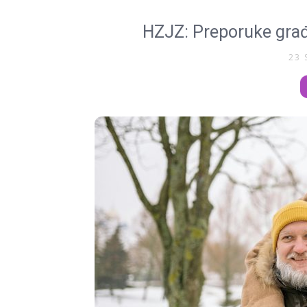
HZJZ: Preporuke građ
23 