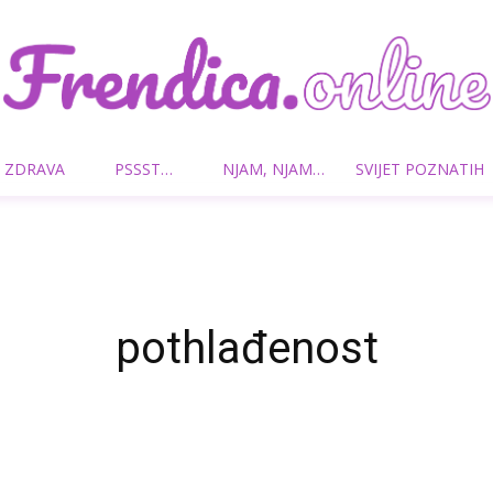
 ZDRAVA
PSSST…
NJAM, NJAM…
SVIJET POZNATIH
Frendica.online
pothlađenost