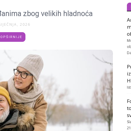
anima zbog velikih hladnoća
A
SIJEČNJA, 2026
m
o
OPŠIRNIJE
Mi
ob
Da
P
i
H
Is
F
t
s
Sl
21