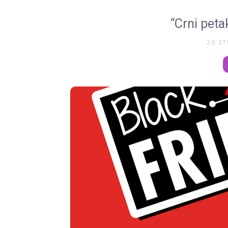
“Crni peta
29 S