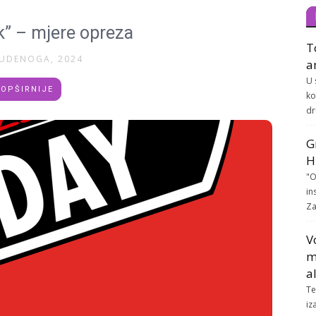
k” – mjere opreza
T
TUDENOGA, 2024
a
U 
OPŠIRNIJE
ko
dr
G
H
"O
in
Za
V
m
a
Te
iz