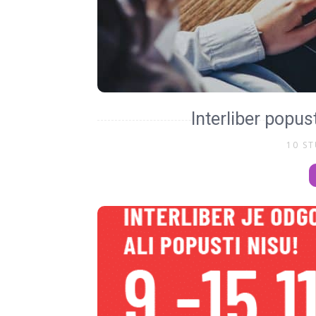
Interliber popus
10 S