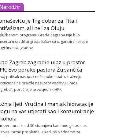
Narod.hr
omaševiću je Trg dobar za Tita i
ntifašizam, ali ne i za Oluju
službenom programu Grada Zagreba nije bilo
ncerta u središtu grada kakav su organizirali brojni
ugi hrvatski gradovi.
rad Zagreb zagradio ulaz u prostor
PK: Evo poruke pastora Župančića
vaj pritisak nas ipak neće pokolebati u traženju
stitucionalne pravde nasuprot vodstvu Grada
greba", poručio je predsjednik HPK.
ožnja ljeti: Vrućina i manjak hidratacije
ogu na vas utjecati kao i konzumiranje
lkohola
mperature iznad 30 stupnjeva kod mnogih od nas
azivaju razne probleme, a kad još sjednemo za