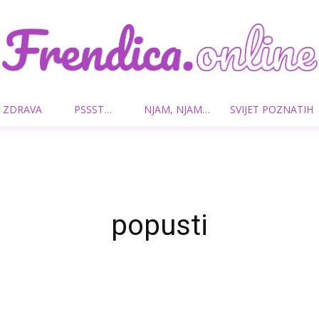
 ZDRAVA
PSSST…
NJAM, NJAM…
SVIJET POZNATIH
Frendica.online
popusti