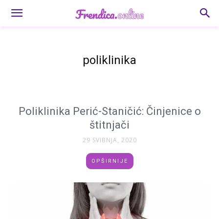
poliklinika
Poliklinika Perić-Staničić: Činjenice o
štitnjači
29 SVIBNJA, 2020
OPŠIRNIJE