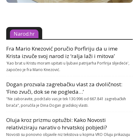
Narod.hr
Fra Mario Knezović poručio Porfiriju da u ime
Krista izvuče svoj narod iz ‘ralja laži i mitova’
'Kao brat u Kristu moram upitati u ljubavi patrijarha Porfirija slijedeće',
započeo je fra Mario Knezović.
Dogan prozvala zagrebačku vlast za dvoličnost:
‘Fino zvuči, dok se ne pogleda…’
"Ne zaboravite, podržalo vas je tek 130.996 od 667.841 zagrebačkih
birača", poručila je Dina Dogan gradskoj vlasti.
Oluja kroz prizmu optužbi: Kako Novosti
relativiziraju narativ o hrvatskoj pobjedi?
Novosti su ponovno objavile niz tekstova u kojima VRO Oluju prikazuju