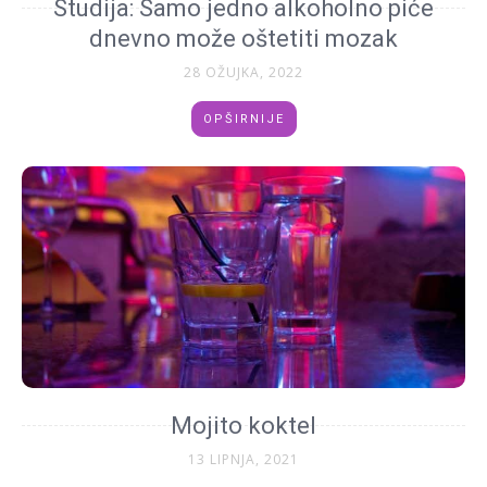
Studija: Samo jedno alkoholno piće
dnevno može oštetiti mozak
28 OŽUJKA, 2022
OPŠIRNIJE
Mojito koktel
13 LIPNJA, 2021