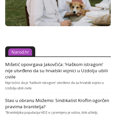
Narod.hr
Mišetić opovrgava Jakovčića: ‘Haškom istragom’
nije utvrđeno da su hrvatski vojnici u Uzdolju ubili
civile
Nije točno da je 'haškom istragom' utvrđeno da su hrvatski vojnici u
Uzdolju ubili civile.
Stao u obranu Možemo: Sindikalist Kroflin ogorčen
pravima branitelja?
"Braniteljska populacija HDZ-u i premijeru je važna, dok učitelji,