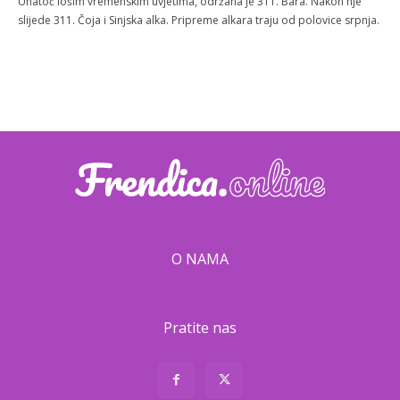
Unatoč lošim vremenskim uvjetima, održana je 311. Bara. Nakon nje
slijede 311. Čoja i Sinjska alka. Pripreme alkara traju od polovice srpnja.
O NAMA
Pratite nas