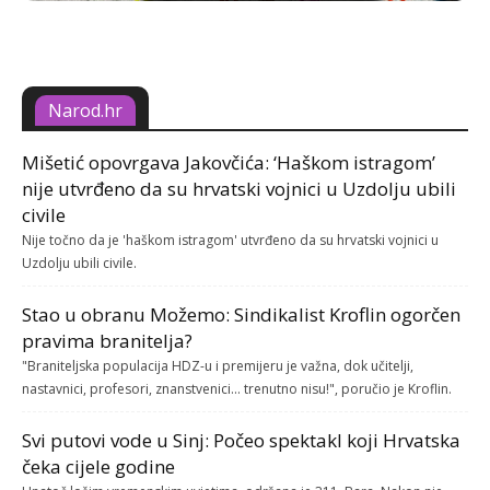
Narod.hr
Mišetić opovrgava Jakovčića: ‘Haškom istragom’
nije utvrđeno da su hrvatski vojnici u Uzdolju ubili
civile
Nije točno da je 'haškom istragom' utvrđeno da su hrvatski vojnici u
Uzdolju ubili civile.
Stao u obranu Možemo: Sindikalist Kroflin ogorčen
pravima branitelja?
"Braniteljska populacija HDZ-u i premijeru je važna, dok učitelji,
nastavnici, profesori, znanstvenici... trenutno nisu!", poručio je Kroflin.
Svi putovi vode u Sinj: Počeo spektakl koji Hrvatska
čeka cijele godine