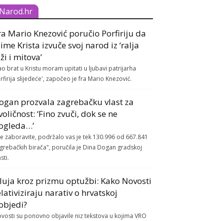
Narod.hr
ra Mario Knezović poručio Porfiriju da
 ime Krista izvuče svoj narod iz ‘ralja
aži i mitova’
ao brat u Kristu moram upitati u ljubavi patrijarha
rfirija slijedeće', započeo je fra Mario Knezović.
ogan prozvala zagrebačku vlast za
voličnost: ‘Fino zvuči, dok se ne
ogleda…’
e zaboravite, podržalo vas je tek 130.996 od 667.841
grebačkih birača", poručila je Dina Dogan gradskoj
sti.
luja kroz prizmu optužbi: Kako Novosti
elativiziraju narativ o hrvatskoj
objedi?
vosti su ponovno objavile niz tekstova u kojima VRO