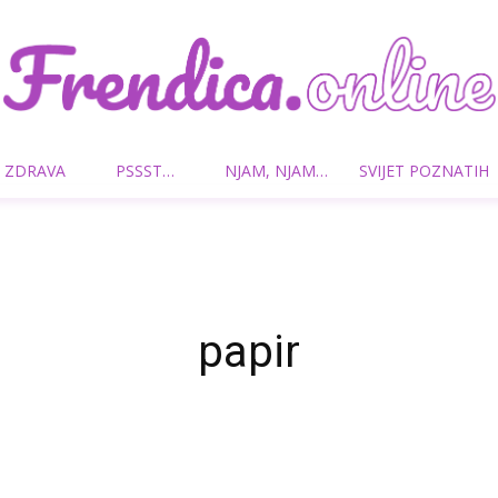
 ZDRAVA
PSSST…
NJAM, NJAM…
SVIJET POZNATIH
Frendica.online
papir