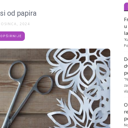
si od papira
F
ROSINCA, 2024
u
l
OPŠIRNIJE
'K
Po
D
d
p
"N
za
vla
O
r
p
No