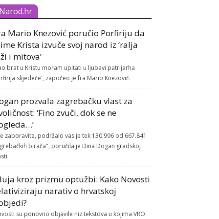
Narod.hr
ra Mario Knezović poručio Porfiriju da
 ime Krista izvuče svoj narod iz ‘ralja
aži i mitova’
ao brat u Kristu moram upitati u ljubavi patrijarha
rfirija slijedeće', započeo je fra Mario Knezović.
ogan prozvala zagrebačku vlast za
voličnost: ‘Fino zvuči, dok se ne
ogleda…’
e zaboravite, podržalo vas je tek 130.996 od 667.841
grebačkih birača", poručila je Dina Dogan gradskoj
sti.
luja kroz prizmu optužbi: Kako Novosti
elativiziraju narativ o hrvatskoj
objedi?
vosti su ponovno objavile niz tekstova u kojima VRO