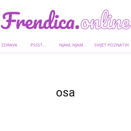
 ZDRAVA
PSSST…
NJAM, NJAM…
SVIJET POZNATIH
Frendica.online
osa