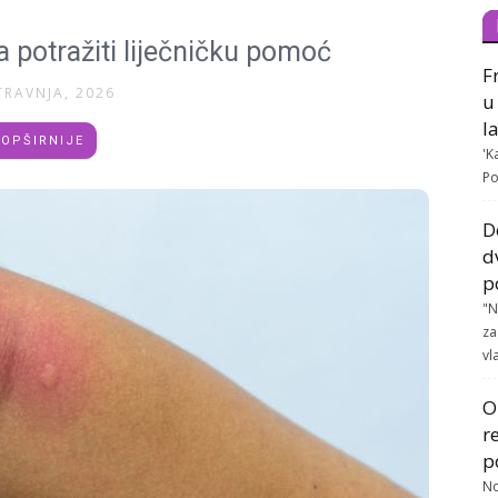
 potražiti liječničku pomoć
F
TRAVNJA, 2026
u
l
OPŠIRNIJE
'K
Po
D
d
p
"N
za
vla
O
r
p
No