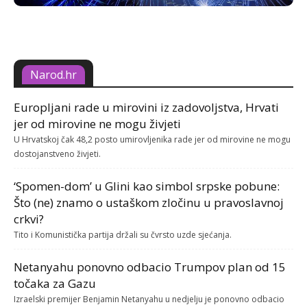
Narod.hr
Europljani rade u mirovini iz zadovoljstva, Hrvati
jer od mirovine ne mogu živjeti
U Hrvatskoj čak 48,2 posto umirovljenika rade jer od mirovine ne mogu
dostojanstveno živjeti.
‘Spomen-dom’ u Glini kao simbol srpske pobune:
Što (ne) znamo o ustaškom zločinu u pravoslavnoj
crkvi?
Tito i Komunistička partija držali su čvrsto uzde sjećanja.
Netanyahu ponovno odbacio Trumpov plan od 15
točaka za Gazu
Izraelski premijer Benjamin Netanyahu u nedjelju je ponovno odbacio