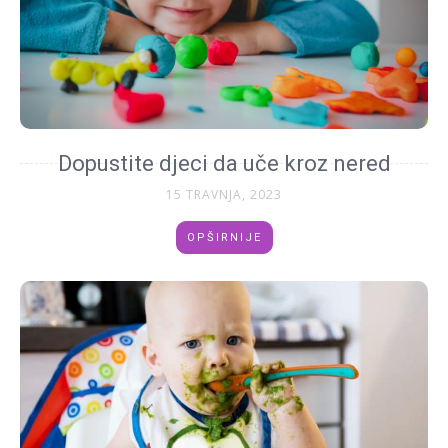
Dopustite djeci da uče kroz nered
15 TRAVNJA, 2023
OPŠIRNIJE