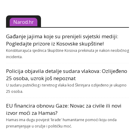
Narod.hr
Gađanje jajima koje su prenijeli svjetski mediji:
Pogledajte prizore iz Kosovske skupštine!
Konstituirajuća sjednica Skupštine Kosova prekinuta je nakon neobičnog
incidenta.
Policija objavila detalje sudara vlakova: Ozlijeđeno
25 osoba, uzrok još nepoznat
U sudaru putničkog i teretnog vlaka kod Škrinjara ozlijeđeno je ukupno
25 osoba.
EU financira obnovu Gaze: Novac za civile ili novi
izvor moći za Hamas?
Hamas ima dugu povijest 'krađe' humanitarne pomoći koju onda
prenamjenjuje u oružje i političku moć.