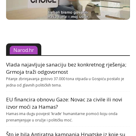
Narod.hr
Vlada najavljuje sanaciju bez konkretnog rješenja;
Grmoja traži odgovornost
Pitanje zbrinjavanja gotovo 37.000 tona otpada u Gospiću postalo je
jedna od glavnih političkih tema.
EU financira obnovu Gaze: Novac za civile ili novi
izvor moći za Hamas?
Hamas ima dugu povijest 'krađe' humanitarne pomoći koju onda
prenamjenjuje u oružje i političku moć.
Što je bila Antiratna kampanja Hrvatske iz koje su