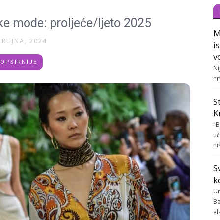
ke mode: proljeće/ljeto 2025
M
 RUJNA, 2024
i
v
OPŠIRNIJE
Ni
hr
S
K
"B
uč
ni
S
k
Un
Ba
al