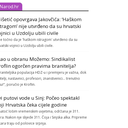
Narod.hr
išetić opovrgava Jakovčića: ‘Haškom
stragom’ nije utvrđeno da su hrvatski
ojnici u Uzdolju ubili civile
je točno da je 'haškom istragom' utvrđeno da su
vatski vojnici u Uzdolju ubili civile.
tao u obranu Možemo: Sindikalist
roflin ogorčen pravima branitelja?
raniteljska populacija HDZ-u i premijeru je važna, dok
itelji, nastavnici, profesori, znanstvenici... trenutno
su!", poručio je Kroflin.
vi putovi vode u Sinj: Počeo spektakl
oji Hrvatska čeka cijele godine
atoč lošim vremenskim uvjetima, održana je 311.
ra. Nakon nje slijede 311. Čoja i Sinjska alka. Pripreme
kara traju od polovice srpnja.