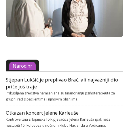
Narod.hr
Stjepan Lukšić je preplivao Brač, ali najvažniji dio
priče još traje
Prikupljena sredstva namijenjena su financiranju psihoterapeuta za
grupni rad s pacijentima i njihovim bližnjima.
Otkazan koncert Jelene Karleuše
Kontroverzna srbijanska folk pjevačica Jelena Karleuša ipak neće
nastupiti 15. kolovoza u noćnom klubu Hacienda u Vodicama.