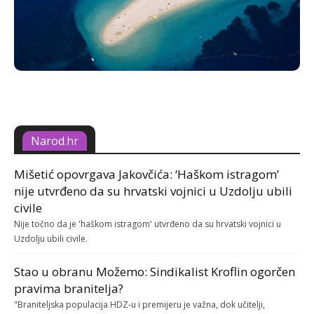
Narod.hr
Mišetić opovrgava Jakovčića: ‘Haškom istragom’
nije utvrđeno da su hrvatski vojnici u Uzdolju ubili
civile
Nije točno da je 'haškom istragom' utvrđeno da su hrvatski vojnici u
Uzdolju ubili civile.
Stao u obranu Možemo: Sindikalist Kroflin ogorčen
pravima branitelja?
"Braniteljska populacija HDZ-u i premijeru je važna, dok učitelji,