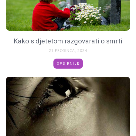
Kako s djetetom razgovarati o smrti
21 PROSINCA, 2024
OPŠIRNIJE