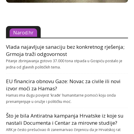
Narod.hr
Vlada najavljuje sanaciju bez konkretnog rješenja;
Grmoja traži odgovornost
Pitanje zbrinjavanja gotovo 37.000 tona otpada u Gospiću postalo je
jedna od glavnih političkih tema.
EU financira obnovu Gaze: Novac za civile ili novi
izvor moći za Hamas?
Hamas ima dugu povijest 'krađe' humanitarne pomoći koju onda
prenamjenjuje u oružje i političku moć.
Što je bila Antiratna kampanja Hrvatske iz koje su
nastali Documenta i Centar za mirovne studije?
ARK je često prešućivao ili zanemarivao činjenicu da je Hrvatskoj rat