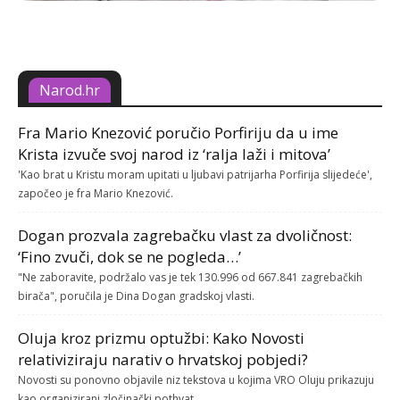
Narod.hr
Fra Mario Knezović poručio Porfiriju da u ime
Krista izvuče svoj narod iz ‘ralja laži i mitova’
'Kao brat u Kristu moram upitati u ljubavi patrijarha Porfirija slijedeće',
započeo je fra Mario Knezović.
Dogan prozvala zagrebačku vlast za dvoličnost:
‘Fino zvuči, dok se ne pogleda…’
"Ne zaboravite, podržalo vas je tek 130.996 od 667.841 zagrebačkih
birača", poručila je Dina Dogan gradskoj vlasti.
Oluja kroz prizmu optužbi: Kako Novosti
relativiziraju narativ o hrvatskoj pobjedi?
Novosti su ponovno objavile niz tekstova u kojima VRO Oluju prikazuju
kao organizirani zločinački pothvat.