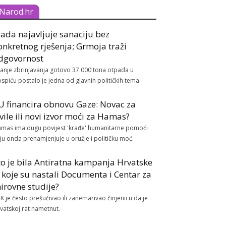
Narod.hr
lada najavljuje sanaciju bez
onkretnog rješenja; Grmoja traži
dgovornost
tanje zbrinjavanja gotovo 37.000 tona otpada u
spiću postalo je jedna od glavnih političkih tema.
U financira obnovu Gaze: Novac za
ivile ili novi izvor moći za Hamas?
mas ima dugu povijest 'krađe' humanitarne pomoći
ju onda prenamjenjuje u oružje i političku moć.
to je bila Antiratna kampanja Hrvatske
z koje su nastali Documenta i Centar za
irovne studije?
K je često prešućivao ili zanemarivao činjenicu da je
vatskoj rat nametnut.