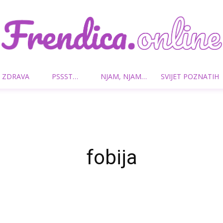
 ZDRAVA
PSSST…
NJAM, NJAM…
SVIJET POZNATIH
Frendica.online
fobija