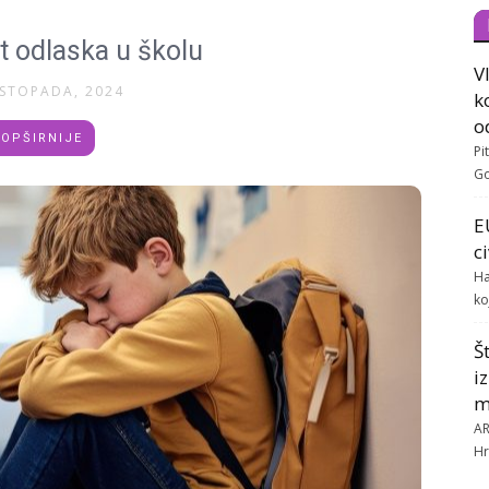
t odlaska u školu
V
ISTOPADA, 2024
k
o
OPŠIRNIJE
Pi
Go
E
c
Ha
ko
Š
i
m
AR
Hr