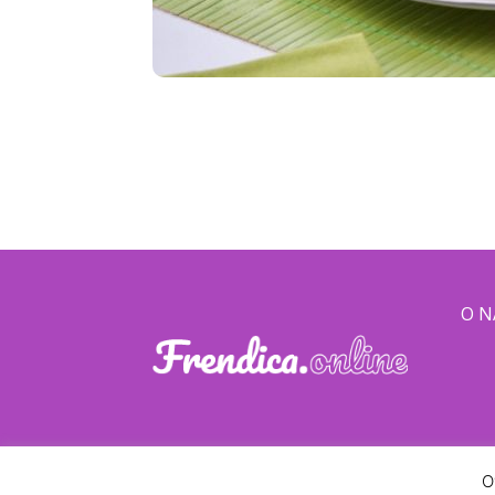
O 
O
© Frendica · 2026