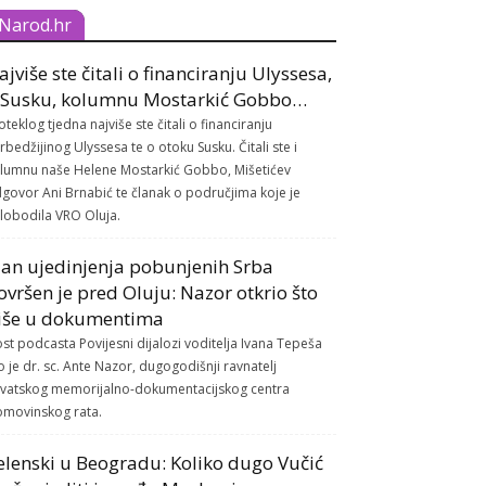
Narod.hr
ajviše ste čitali o financiranju Ulyssesa,
 Susku, kolumnu Mostarkić Gobbo…
oteklog tjedna najviše ste čitali o financiranju
rbedžijinog Ulyssesa te o otoku Susku. Čitali ste i
lumnu naše Helene Mostarkić Gobbo, Mišetićev
govor Ani Brnabić te članak o područjima koje je
lobodila VRO Oluja.
lan ujedinjenja pobunjenih Srba
ovršen je pred Oluju: Nazor otkrio što
iše u dokumentima
st podcasta Povijesni dijalozi voditelja Ivana Tepeša
o je dr. sc. Ante Nazor, dugogodišnji ravnatelj
vatskog memorijalno-dokumentacijskog centra
movinskog rata.
elenski u Beogradu: Koliko dugo Vučić