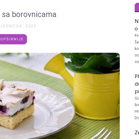
č sa borovnicama
N
TUDENOGA, 2025
o
Pr
OPŠIRNIJE
Še
ko
od
os
P
d
p
Go
bi
Hr
Do
Z