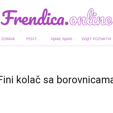
 ZDRAVA
PSSST…
NJAM, NJAM…
SVIJET POZNATIH
Frendica.online
Fini kolač sa borovnicam