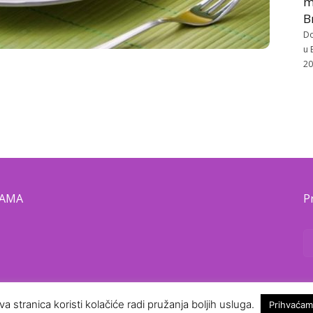
m
B
Do
u 
20
NAMA
P
va stranica koristi kolačiće radi pružanja boljih usluga.
Prihvaćam