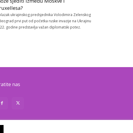
ože sjediti između Moskve i
ruxellesa?
lazak ukrajinskog predsjednika Volodimira Zelenskog
Beograd prvi put od početka ruske invazije na Ukrajinu
22. godine predstavlja važan diplomatski potez.
ratite nas
About
Contact