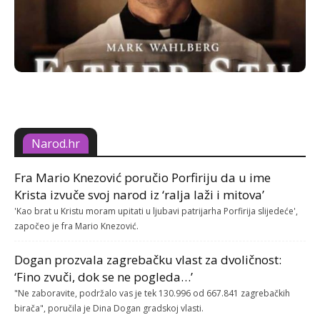
Narod.hr
Fra Mario Knezović poručio Porfiriju da u ime
Krista izvuče svoj narod iz ‘ralja laži i mitova’
'Kao brat u Kristu moram upitati u ljubavi patrijarha Porfirija slijedeće',
započeo je fra Mario Knezović.
Dogan prozvala zagrebačku vlast za dvoličnost:
‘Fino zvuči, dok se ne pogleda…’
"Ne zaboravite, podržalo vas je tek 130.996 od 667.841 zagrebačkih
birača", poručila je Dina Dogan gradskoj vlasti.