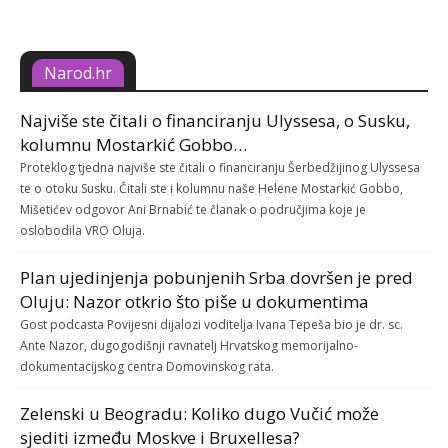
Narod.hr
Najviše ste čitali o financiranju Ulyssesa, o Susku,
kolumnu Mostarkić Gobbo…
Proteklog tjedna najviše ste čitali o financiranju Šerbedžijinog Ulyssesa
te o otoku Susku. Čitali ste i kolumnu naše Helene Mostarkić Gobbo,
Mišetićev odgovor Ani Brnabić te članak o područjima koje je
oslobodila VRO Oluja.
Plan ujedinjenja pobunjenih Srba dovršen je pred
Oluju: Nazor otkrio što piše u dokumentima
Gost podcasta Povijesni dijalozi voditelja Ivana Tepeša bio je dr. sc.
Ante Nazor, dugogodišnji ravnatelj Hrvatskog memorijalno-
dokumentacijskog centra Domovinskog rata.
Zelenski u Beogradu: Koliko dugo Vučić može
sjediti između Moskve i Bruxellesa?