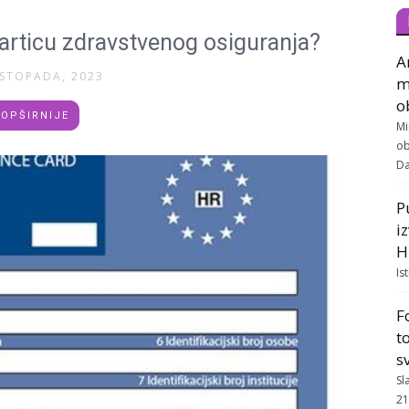
karticu zdravstvenog osiguranja?
A
ISTOPADA, 2023
m
o
OPŠIRNIJE
Mi
ob
Da
P
i
H
Is
F
t
s
Sl
21