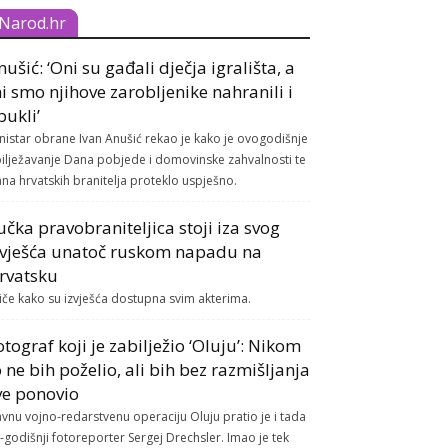
Narod.hr
nušić: ‘Oni su gađali dječja igrališta, a
i smo njihove zarobljenike nahranili i
bukli’
nistar obrane Ivan Anušić rekao je kako je ovogodišnje
ilježavanje Dana pobjede i domovinske zahvalnosti te
na hrvatskih branitelja proteklo uspješno.
učka pravobraniteljica stoji iza svog
zvješća unatoč ruskom napadu na
rvatsku
tiče kako su izvješća dostupna svim akterima.
otograf koji je zabilježio ‘Oluju’: Nikom
o ne bih poželio, ali bih bez razmišljanja
ve ponovio
avnu vojno-redarstvenu operaciju Oluju pratio je i tada
-godišnji fotoreporter Sergej Drechsler. Imao je tek