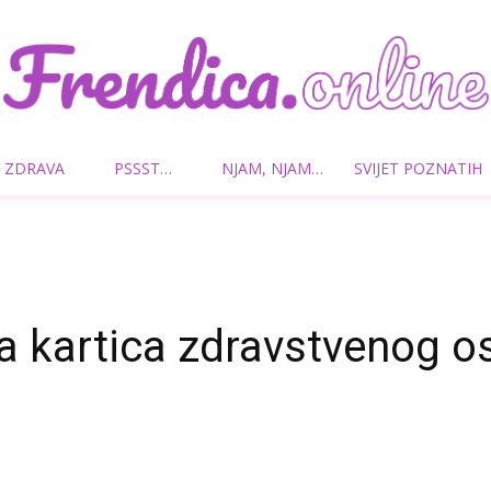
 ZDRAVA
PSSST…
NJAM, NJAM…
SVIJET POZNATIH
Frendica.online
 kartica zdravstvenog o