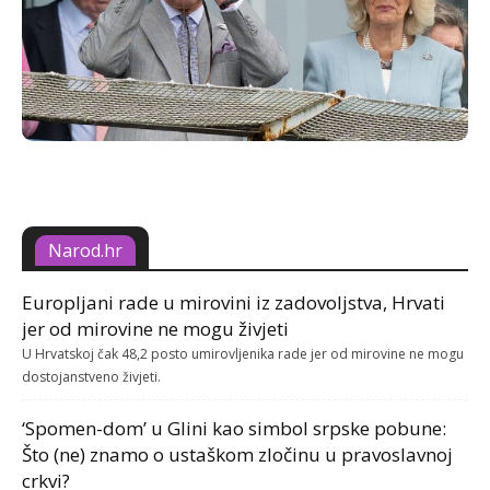
Narod.hr
Europljani rade u mirovini iz zadovoljstva, Hrvati
jer od mirovine ne mogu živjeti
U Hrvatskoj čak 48,2 posto umirovljenika rade jer od mirovine ne mogu
dostojanstveno živjeti.
‘Spomen-dom’ u Glini kao simbol srpske pobune:
Što (ne) znamo o ustaškom zločinu u pravoslavnoj
crkvi?