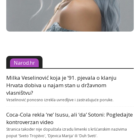
Narod.hr
Milka Veselinović koja je ’91. pjevala o klanju
Hrvata dobiva u najam stan u državnom
vlasništvu?
Veselinović ponosno izrekla uvredljive i zastrašujuće poruke.
Coca-Cola rekla ‘ne’ Isusu, ali ‘da’ Sotoni: Pogledajte
kontroverzan video
Stranica također nije dopuštala izradu limenki s kršćanskim nazivima
poput 'Sveto Trojstvo', 'Djevica Marija' ili 'Duh Sveti'.