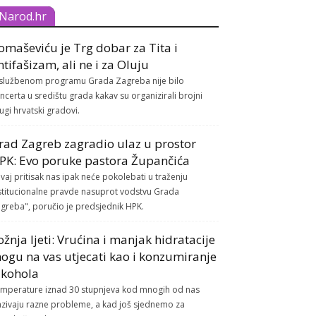
Narod.hr
omaševiću je Trg dobar za Tita i
ntifašizam, ali ne i za Oluju
službenom programu Grada Zagreba nije bilo
ncerta u središtu grada kakav su organizirali brojni
ugi hrvatski gradovi.
rad Zagreb zagradio ulaz u prostor
PK: Evo poruke pastora Župančića
vaj pritisak nas ipak neće pokolebati u traženju
stitucionalne pravde nasuprot vodstvu Grada
greba", poručio je predsjednik HPK.
ožnja ljeti: Vrućina i manjak hidratacije
ogu na vas utjecati kao i konzumiranje
lkohola
mperature iznad 30 stupnjeva kod mnogih od nas
azivaju razne probleme, a kad još sjednemo za