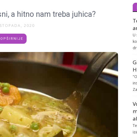
ni, a hitno nam treba juhica?
T
ISTOPADA, 2020
a
U 
OPŠIRNIJE
ko
dr
G
H
"O
in
Za
V
m
a
Te
iz