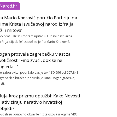
Narod.hr
ra Mario Knezović poručio Porfiriju da
 ime Krista izvuče svoj narod iz ‘ralja
aži i mitova’
ao brat u Kristu moram upitati u ljubavi patrijarha
rfirija slijedeće', započeo je fra Mario Knezović.
ogan prozvala zagrebačku vlast za
voličnost: ‘Fino zvuči, dok se ne
ogleda…’
e zaboravite, podržalo vas je tek 130.996 od 667.841
grebačkih birača", poručila je Dina Dogan gradskoj
sti.
luja kroz prizmu optužbi: Kako Novosti
elativiziraju narativ o hrvatskoj
objedi?
vosti su ponovno objavile niz tekstova u kojima VRO