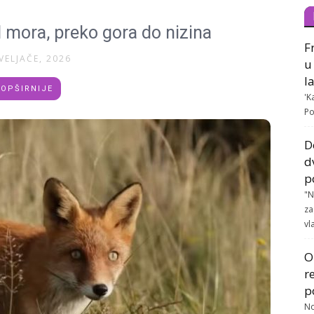
 mora, preko gora do nizina
F
VELJAČE, 2026
u
l
OPŠIRNIJE
'K
Po
D
d
p
"N
za
vla
O
r
p
No