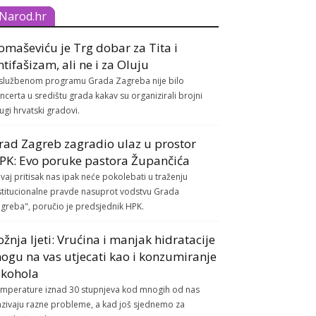
Narod.hr
omaševiću je Trg dobar za Tita i
ntifašizam, ali ne i za Oluju
službenom programu Grada Zagreba nije bilo
ncerta u središtu grada kakav su organizirali brojni
ugi hrvatski gradovi.
rad Zagreb zagradio ulaz u prostor
PK: Evo poruke pastora Župančića
vaj pritisak nas ipak neće pokolebati u traženju
stitucionalne pravde nasuprot vodstvu Grada
greba", poručio je predsjednik HPK.
ožnja ljeti: Vrućina i manjak hidratacije
ogu na vas utjecati kao i konzumiranje
lkohola
mperature iznad 30 stupnjeva kod mnogih od nas
azivaju razne probleme, a kad još sjednemo za