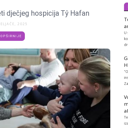
ti dječjeg hospicija Tŷ Hafan
T
VELJAČE, 2025
a
U 
OPŠIRNIJE
ko
dr
G
H
"O
in
Za
V
m
a
Te
iz