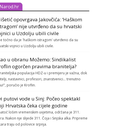
Narod.hr
išetić opovrgava Jakovčića: ‘Haškom
stragom’ nije utvrđeno da su hrvatski
ojnici u Uzdolju ubili civile
je točno da je 'haškom istragom' utvrđeno da su
vatski vojnici u Uzdolju ubili civile.
tao u obranu Možemo: Sindikalist
roflin ogorčen pravima branitelja?
raniteljska populacija HDZ-u i premijeru je važna, dok
itelji, nastavnici, profesori, znanstvenici... trenutno
su!", poručio je Kroflin.
vi putovi vode u Sinj: Počeo spektakl
oji Hrvatska čeka cijele godine
atoč lošim vremenskim uvjetima, održana je 311.
ra. Nakon nje slijede 311. Čoja i Sinjska alka. Pripreme
kara traju od polovice srpnja.