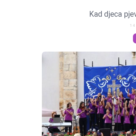
Kad djeca pjev
14