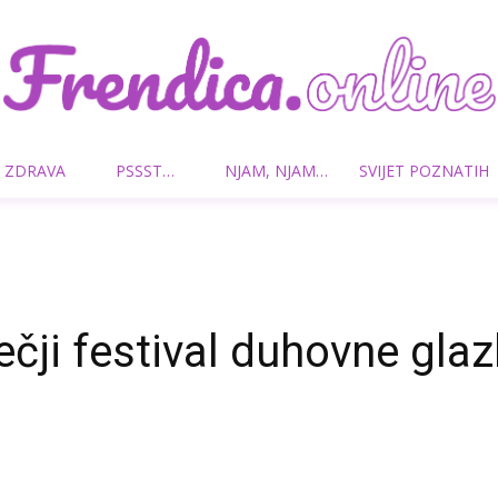
 ZDRAVA
PSSST…
NJAM, NJAM…
SVIJET POZNATIH
Frendica.online
ečji festival duhovne gla