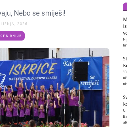
aju, Nebo se smiješi!
M
 LIPNJA, 2026
i
v
OPŠIRNIJE
Ni
hr
S
K
"B
uč
ni
S
k
Un
Ba
al